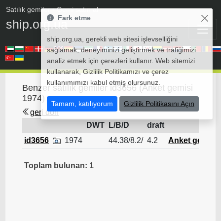
Satılık gemiler
• Gemi satın al
Fark etme
ship.org.ua
ship.org.ua, gerekli web sitesi işlevselliğini
sağlamak, deneyiminizi geliştirmek ve trafiğimizi
analiz etmek için çerezleri kullanır. Web sitemizi
kullanarak, Gizlilik Politikamızı ve çerez
kullanımımızı kabul etmiş olursunuz.
Benzer satılık gemiler id3656 (Anket gemisi
1974)
Tamam, katılıyorum
Gizlilik Politikasını Açın
geri dön
DWT
L/B/D
draft
id3656
1974
44.38/8.2/
4.2
Anket gemisi
Toplam bulunan: 1