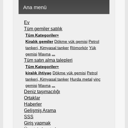
Ana menü
Ev
Tüm gemiler satılık
Tüm Kategoriler»
Kiralık gemiler
Dökme yük gemisi
Petrol
tankeri, Kimyasal tanker
Römorkör
Yük
gemisi
Mavna
...
Tüm satın alma talepleri
Tüm Kategoriler»
kiralık ihtiyaç
Dökme yük gemisi
Petrol
tankeri, Kimyasal tanker
Hurda metal
vinç
gemisi
Mavna
...
Deniz taşımacılığı
Ortaklar
Haberler
Gelişmiş Arama
SSS
Giriş yapmak