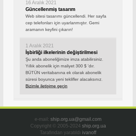
16 Aralık 2021
Güncellenmiş tasarım
Web sitesi tasarımı güncellendi. Her sayfa
cep telefonları için uyarlanmıştır. Gemi
aramanın keyfini çıkarın!
1 Aralık 2021
İşbirliği ilkelerinin değiştirilmesi
Şu anda aboneliğimize imza atabilirsiniz.
Yıllık abonelik için maliyet 300 $ 'dır.
BÜTÜN veritabanına ek olarak abonelik
süresi boyunca yeni teklifler alacaksınız.
Bizimle iletişime geçin
e-mail:
ship.org.ua@gmail.com
Copyright © 2005-2024
ship.org.ua
Tarafından yaratıldı
ivanoff