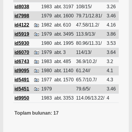
id8038
1983
abt. 3197
108/15/
3.26
Dökm
id7998
1979
abt. 1600
79.71/12.81/
3.46
Dökm
id4122
1982
abt. 610
47.58/11.2/
4.16
Dökm
id5919
1979
abt. 3495
113.9/13/
3.86
Dökm
id5930
1980
abt. 1995
80.96/11.31/
3.53
Dökm
id6070
1979
abt. 3
114/13/
3.64
Dökm
id6743
1983
abt. 485
36.9/10.2/
3.2
Dökm
id9095
1980
abt. 1140
61.24//
4.1
Dökm
id5491
1977
abt. 1570
65.7/10.7/
4.3
Dökm
id5451
1979
79.6/5/
3.46
Dökm
id9950
1983
abt. 3353
114.06/13.22/
4
Dökm
Toplam bulunan: 17