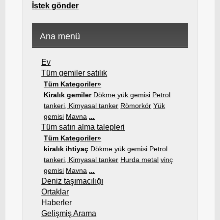
İstek gönder
Ana menü
Ev
Tüm gemiler satılık
Tüm Kategoriler»
Kiralık gemiler
Dökme yük gemisi
Petrol
tankeri, Kimyasal tanker
Römorkör
Yük
gemisi
Mavna
...
Tüm satın alma talepleri
Tüm Kategoriler»
kiralık ihtiyaç
Dökme yük gemisi
Petrol
tankeri, Kimyasal tanker
Hurda metal
vinç
gemisi
Mavna
...
Deniz taşımacılığı
Ortaklar
Haberler
Gelişmiş Arama