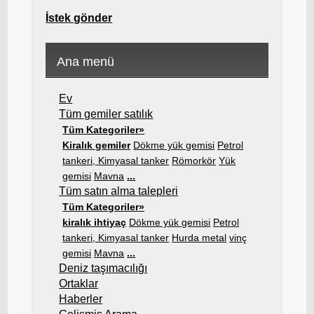
İstek gönder
Ana menü
Ev
Tüm gemiler satılık
Tüm Kategoriler»
Kiralık gemiler
Dökme yük gemisi
Petrol
tankeri, Kimyasal tanker
Römorkör
Yük
gemisi
Mavna
...
Tüm satın alma talepleri
Tüm Kategoriler»
kiralık ihtiyaç
Dökme yük gemisi
Petrol
tankeri, Kimyasal tanker
Hurda metal
vinç
gemisi
Mavna
...
Deniz taşımacılığı
Ortaklar
Haberler