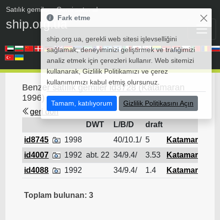
Satılık gemiler
• Gemi satın al
Fark etme
ship.org.ua
ship.org.ua, gerekli web sitesi işlevselliğini
sağlamak, deneyiminizi geliştirmek ve trafiğimizi
analiz etmek için çerezleri kullanır. Web sitemizi
kullanarak, Gizlilik Politikamızı ve çerez
kullanımımızı kabul etmiş olursunuz.
Benzer satılık gemiler id3728 (Katamaran
1996)
Tamam, katılıyorum
Gizlilik Politikasını Açın
geri dön
DWT
L/B/D
draft
R
id8745
1998
40/10.1/
5
Katamaran
id4007
1992
abt. 22
34/9.4/
3.53
Katamaran
id4088
1992
34/9.4/
1.4
Katamaran
Toplam bulunan: 3