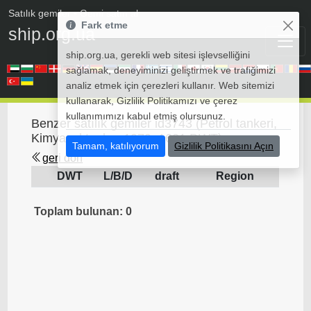
Satılık gemiler
• Gemi satın al
Fark etme
ship.org.ua
ship.org.ua, gerekli web sitesi işlevselliğini
sağlamak, deneyiminizi geliştirmek ve trafiğimizi
analiz etmek için çerezleri kullanır. Web sitemizi
kullanarak, Gizlilik Politikamızı ve çerez
kullanımımızı kabul etmiş olursunuz.
Benzer satılık gemiler id3743 (Petrol tankeri,
Kimyasal tanker 1979, 1621 DWT)
Tamam, katılıyorum
Gizlilik Politikasını Açın
geri dön
DWT
L/B/D
draft
Region
Toplam bulunan: 0