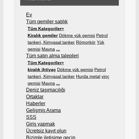
Ev
Tüm gemiler satılık
Tüm Kategoriler»
Kiralık gemiler
Dökme yük gemisi
Petrol
tankeri, Kimyasal tanker
Römorkör
Yük
gemisi
Mavna
...
Tüm satın alma talepleri
Tüm Kategoriler»
kiralık ihtiyaç
Dökme yük gemisi
Petrol
tankeri, Kimyasal tanker
Hurda metal
vinç
gemisi
Mavna
...
Deniz taşımacılığı
Ortaklar
Haberler
Gelişmiş Arama
SSS
Giriş yapmak
Ücretsiz kayıt olun
Bizimle iletişime geçin