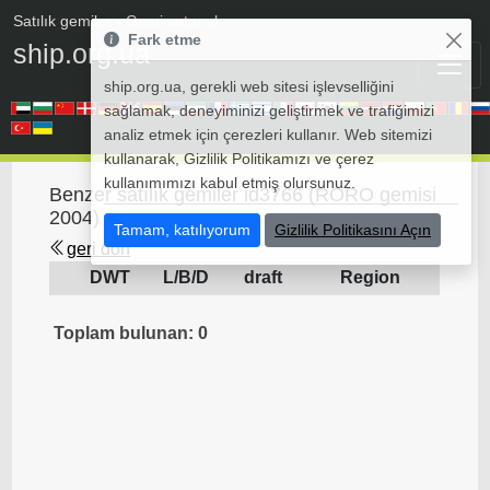
Satılık gemiler
• Gemi satın al
Fark etme
ship.org.ua
ship.org.ua, gerekli web sitesi işlevselliğini
sağlamak, deneyiminizi geliştirmek ve trafiğimizi
analiz etmek için çerezleri kullanır. Web sitemizi
kullanarak, Gizlilik Politikamızı ve çerez
kullanımımızı kabul etmiş olursunuz.
Benzer satılık gemiler id3766 (RORO gemisi
2004)
Tamam, katılıyorum
Gizlilik Politikasını Açın
geri dön
DWT
L/B/D
draft
Region
Toplam bulunan: 0