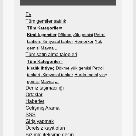
Ev
Tüm gemiler satılık
Tüm Kategoriler»
Kiralık gemiler
Dökme yük gemisi
Petrol
tankeri, Kimyasal tanker
Römorkör
Yük
gemisi
Mavna
...
Tüm satın alma talepleri
Tüm Kategoriler»
kiralık ihtiyaç
Dökme yük gemisi
Petrol
tankeri, Kimyasal tanker
Hurda metal
vinç
gemisi
Mavna
...
Deniz taşımacılığı
Ortaklar
Haberler
Gelişmiş Arama
SSS
Giriş yapmak
Ücretsiz kayıt olun
Bizimle iletişime geçin