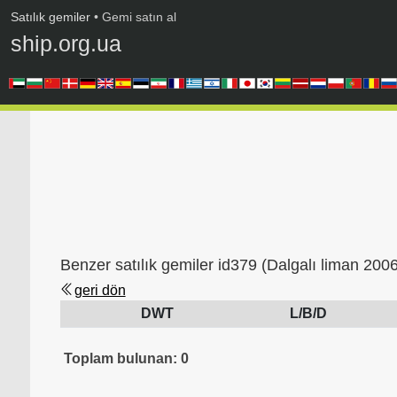
Satılık gemiler
• Gemi satın al
ship.org.ua
Benzer satılık gemiler id379 (Dalgalı liman 2006
geri dön
DWT
L/B/D
Toplam bulunan: 0