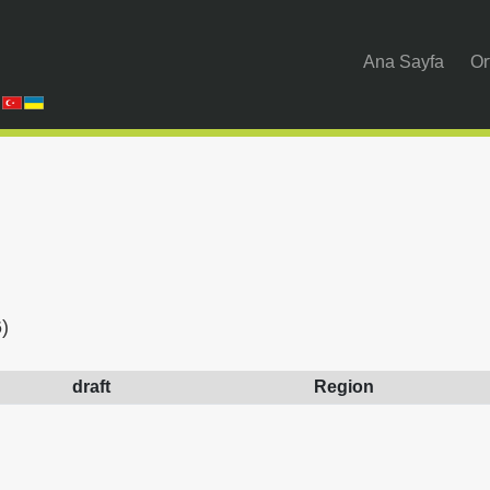
Ana Sayfa
Or
)
draft
Region