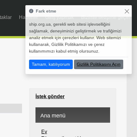
Fark etme
taklar
Haberler
Giriş yapmak
Bizimle iletişime geçin
ship.org.ua, gerekli web sitesi işlevselliğini
sağlamak, deneyiminizi geliştirmek ve trafiğimizi
analiz etmek için çerezleri kullanır. Web sitemizi
kullanarak, Gizlilik Politikamızı ve çerez
kullanımımızı kabul etmiş olursunuz.
Tamam, katılıyorum
Gizlilik Politikasını Açın
İstek gönder
Ana menü
Ev