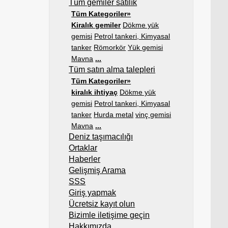
Tüm gemiler satılık
Tüm Kategoriler»
Kiralık gemiler
Dökme yük
gemisi
Petrol tankeri, Kimyasal
tanker
Römorkör
Yük gemisi
Mavna
...
Tüm satın alma talepleri
Tüm Kategoriler»
kiralık ihtiyaç
Dökme yük
gemisi
Petrol tankeri, Kimyasal
tanker
Hurda metal
vinç gemisi
Mavna
...
Deniz taşımacılığı
Ortaklar
Haberler
Gelişmiş Arama
SSS
Giriş yapmak
Ücretsiz kayıt olun
Bizimle iletişime geçin
Hakkımızda