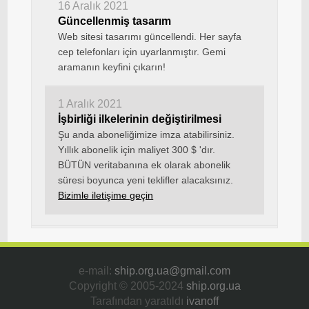
16 Aralık 2021
Güncellenmiş tasarım
Web sitesi tasarımı güncellendi. Her sayfa
cep telefonları için uyarlanmıştır. Gemi
aramanın keyfini çıkarın!
1 Aralık 2021
İşbirliği ilkelerinin değiştirilmesi
Şu anda aboneliğimize imza atabilirsiniz.
Yıllık abonelik için maliyet 300 $ 'dır.
BÜTÜN veritabanına ek olarak abonelik
süresi boyunca yeni teklifler alacaksınız.
Bizimle iletişime geçin
e-mail:
ship.org.ua@gmail.com
Copyright © 2005-2024
ship.org.ua
Tarafından yaratıldı
ivanoff