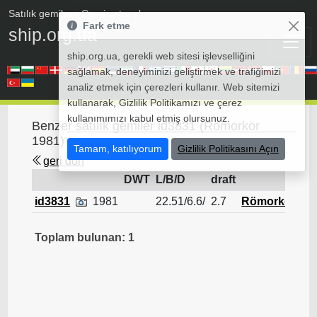
Satılık gemiler
• Gemi satın al
Fark etme
ship.org.ua
ship.org.ua, gerekli web sitesi işlevselliğini
sağlamak, deneyiminizi geliştirmek ve trafiğimizi
analiz etmek için çerezleri kullanır. Web sitemizi
kullanarak, Gizlilik Politikamızı ve çerez
kullanımımızı kabul etmiş olursunuz.
Benzer satılık gemiler id3831 (Römorkör
1981)
Tamam, katılıyorum
Gizlilik Politikasını Açın
geri dön
DWT
L/B/D
draft
R
id3831
1981
22.51/6.6/
2.7
Römorkör
Toplam bulunan: 1