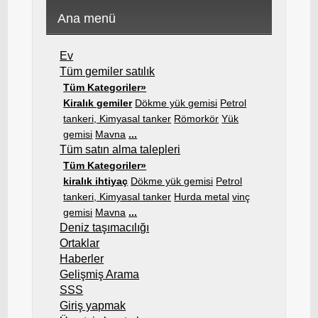
Ana menü
Ev
Tüm gemiler satılık
Tüm Kategoriler»
Kiralık gemiler
Dökme yük gemisi
Petrol
tankeri, Kimyasal tanker
Römorkör
Yük
gemisi
Mavna
...
Tüm satın alma talepleri
Tüm Kategoriler»
kiralık ihtiyaç
Dökme yük gemisi
Petrol
tankeri, Kimyasal tanker
Hurda metal
vinç
gemisi
Mavna
...
Deniz taşımacılığı
Ortaklar
Haberler
Gelişmiş Arama
SSS
Giriş yapmak