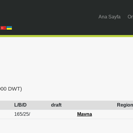
Ana Sayfa
Or
3000 DWT)
L/B/D
draft
Regio
165/25/
Mavna