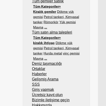
Tüm gemiler satılık
Tüm Kategoriler»
Kiralık gemiler
Dökme yük
gemisi
Petrol tankeri, Kimyasal
tanker
Römorkör
Yük gemisi
Mavna
...
Tüm satın alma talepleri
Tüm Kategoriler»
kiralık ihtiyaç
Dökme yük
gemisi
Petrol tankeri, Kimyasal
tanker
Hurda metal
vinç gemisi
Mavna
...
Deniz taşımacılığı
Ortaklar
Haberler
Gelişmiş Arama
SSS
Giriş yapmak
Ücretsiz kayıt olun
Bizimle iletişime geçin
Hakkımızda