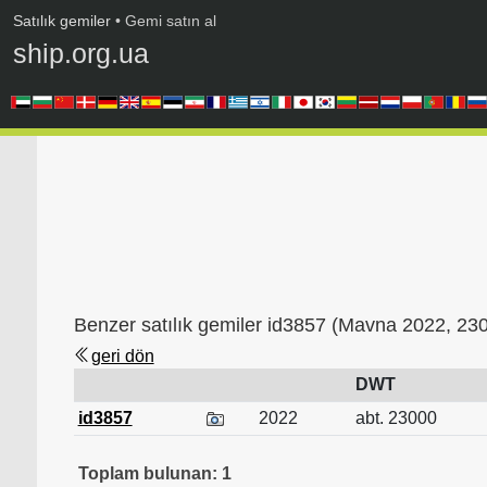
Satılık gemiler
• Gemi satın al
ship.org.ua
Benzer satılık gemiler id3857 (Mavna 2022, 2
geri dön
DWT
id3857
2022
abt. 23000
Toplam bulunan: 1