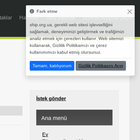
Fark etme
taklar
Haberler
Giriş yapmak
Bizimle iletişime geçin
ship.org.ua, gerekli web sitesi işlevselliğini
sağlamak, deneyiminizi geliştirmek ve trafiğimizi
analiz etmek için çerezleri kullanır. Web sitemizi
kullanarak, Gizlilik Politikamızı ve çerez
kullanımımızı kabul etmiş olursunuz.
Tamam, katılıyorum
Gizlilik Politikasını Açın
İstek gönder
n
Ana menü
Ev