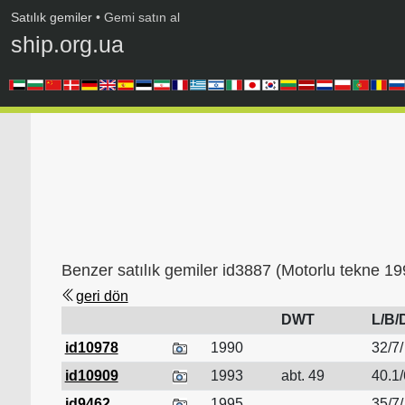
Satılık gemiler
• Gemi satın al
ship.org.ua
Benzer satılık gemiler id3887 (Motorlu tekne 19
geri dön
DWT
L/B/
id10978
1990
32/7/
id10909
1993
abt. 49
40.1/
id9462
1995
35/7/