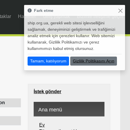
Fark etme
taklar
Haberler
Giriş yapmak
Bizimle iletişime geçin
ship.org.ua, gerekli web sitesi işlevselliğini
sağlamak, deneyiminizi geliştirmek ve trafiğimizi
analiz etmek için çerezleri kullanır. Web sitemizi
kullanarak, Gizlilik Politikamızı ve çerez
kullanımımızı kabul etmiş olursunuz.
Tamam, katılıyorum
Gizlilik Politikasını Açın
İstek gönder
on
Ana menü
Ev