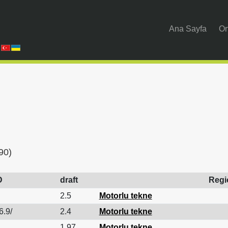
Ana Sayfa
Or
90)
D
draft
Regi
2.5
Motorlu tekne
6.9/
2.4
Motorlu tekne
1.97
Motorlu tekne