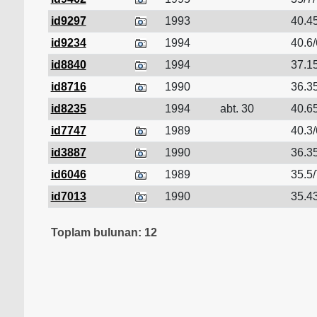
id9297
1993
40.45
id9234
1994
40.6/
id8840
1994
37.15
id8716
1990
36.35
id8235
1994
abt. 30
40.65
id7747
1989
40.3/
id3887
1990
36.35
id6046
1989
35.5/
id7013
1990
35.43
Toplam bulunan: 12