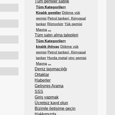
Tüm gemiler satılık
Tüm Kategoriler»
Kiralık gemiler
Dökme yük
gemisi
Petrol tankeri, Kimyasal
tanker
Römorkör
Yük gemisi
Mavna
...
Tüm satın alma talepleri
Tüm Kategoriler»
kiralık ihtiyaç
Dökme yük
gemisi
Petrol tankeri, Kimyasal
tanker
Hurda metal
vinç gemisi
Mavna
...
Deniz taşımacılığı
Ortaklar
Haberler
Gelişmiş Arama
SSS
Giriş yapmak
Ücretsiz kayıt olun
Bizimle iletişime geçin
Hakkımızda