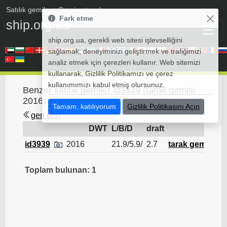
Satılık gemiler
• Gemi satın al
Fark etme
ship.org.ua
ship.org.ua, gerekli web sitesi işlevselliğini
sağlamak, deneyiminizi geliştirmek ve trafiğimizi
analiz etmek için çerezleri kullanır. Web sitemizi
kullanarak, Gizlilik Politikamızı ve çerez
kullanımımızı kabul etmiş olursunuz.
Benzer satılık gemiler id3939 (tarak gemisi
2016)
Tamam, katılıyorum
Gizlilik Politikasını Açın
geri dön
DWT
L/B/D
draft
id3939
2016
21.9/5.9/
2.7
tarak gemisi
Toplam bulunan: 1