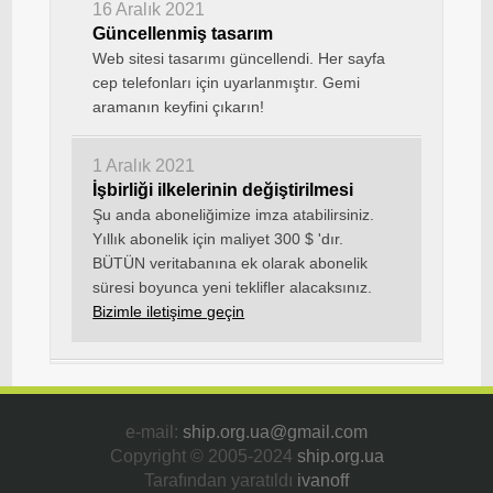
16 Aralık 2021
Güncellenmiş tasarım
Web sitesi tasarımı güncellendi. Her sayfa
cep telefonları için uyarlanmıştır. Gemi
aramanın keyfini çıkarın!
1 Aralık 2021
İşbirliği ilkelerinin değiştirilmesi
Şu anda aboneliğimize imza atabilirsiniz.
Yıllık abonelik için maliyet 300 $ 'dır.
BÜTÜN veritabanına ek olarak abonelik
süresi boyunca yeni teklifler alacaksınız.
Bizimle iletişime geçin
e-mail:
ship.org.ua@gmail.com
Copyright © 2005-2024
ship.org.ua
Tarafından yaratıldı
ivanoff