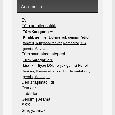
Ana menü
Ev
Tüm gemiler satılık
Tüm Kategoriler»
Kiralık gemiler
Dökme yük gemisi
Petrol
tankeri, Kimyasal tanker
Römorkör
Yük
gemisi
Mavna
...
Tüm satın alma talepleri
Tüm Kategoriler»
kiralık ihtiyaç
Dökme yük gemisi
Petrol
tankeri, Kimyasal tanker
Hurda metal
vinç
gemisi
Mavna
...
Deniz taşımacılığı
Ortaklar
Haberler
Gelişmiş Arama
SSS
Giriş yapmak