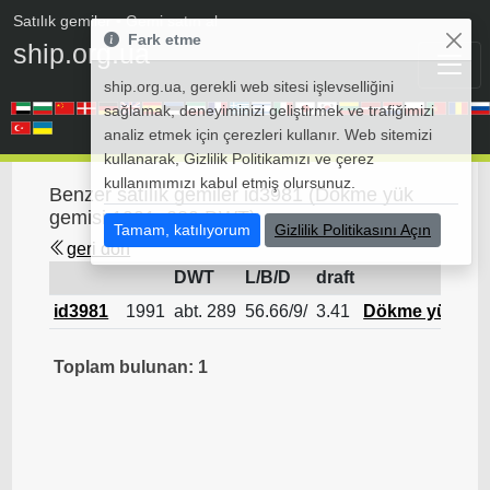
Satılık gemiler
• Gemi satın al
Fark etme
ship.org.ua
ship.org.ua, gerekli web sitesi işlevselliğini
sağlamak, deneyiminizi geliştirmek ve trafiğimizi
analiz etmek için çerezleri kullanır. Web sitemizi
kullanarak, Gizlilik Politikamızı ve çerez
kullanımımızı kabul etmiş olursunuz.
Benzer satılık gemiler id3981 (Dökme yük
gemisi 1991, 289 DWT)
Tamam, katılıyorum
Gizlilik Politikasını Açın
geri dön
DWT
L/B/D
draft
id3981
1991
abt. 289
56.66/9/
3.41
Dökme yük gem
Toplam bulunan: 1