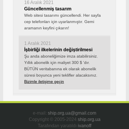
16 Aralık 2021
Güncellenmiş tasarım
Web sitesi tasarımı güncellendi. Her sayfa
cep telefonları için uyarlanmıştır. Gemi
aramanın keyfini çıkarın!
1 Aralık 2021
İşbirliği ilkelerinin değiştirilmesi
Şu anda aboneliğimize imza atabilirsiniz.
Yıllık abonelik için maliyet 300 $ 'dır.
BÜTÜN veritabanına ek olarak abonelik
süresi boyunca yeni teklifler alacaksınız.
Bizimle iletişime geçin
e-mail:
ship.org.ua@gmail.com
Copyright © 2005-2024
ship.org.ua
Tarafından yaratıldı
ivanoff