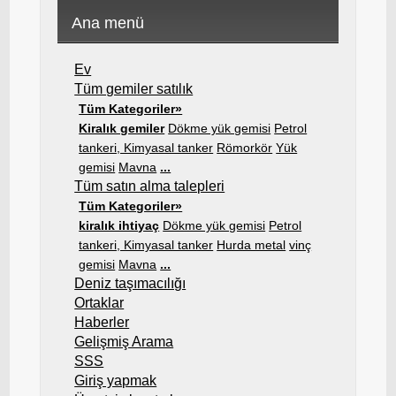
Ana menü
Ev
Tüm gemiler satılık
Tüm Kategoriler»
Kiralık gemiler
Dökme yük gemisi
Petrol
tankeri, Kimyasal tanker
Römorkör
Yük
gemisi
Mavna
...
Tüm satın alma talepleri
Tüm Kategoriler»
kiralık ihtiyaç
Dökme yük gemisi
Petrol
tankeri, Kimyasal tanker
Hurda metal
vinç
gemisi
Mavna
...
Deniz taşımacılığı
Ortaklar
Haberler
Gelişmiş Arama
SSS
Giriş yapmak