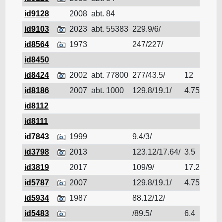
id9128
2008
abt. 84
LNG
id9103
2023
abt. 55383
229.9/6/
LNG
id8564
1973
247/227/
LNG
id8450
LNG
id8424
2002
abt. 77800
277/43.5/
12
LNG
id8186
2007
abt. 1000
129.8/19.1/
4.75
LNG
id8112
LNG
id8111
LNG
id7843
1999
9.4/3/
LNG
id3798
2013
123.12/17.64/
3.5
LNG
id3819
2017
109/9/
17.2
LNG
id5787
2007
129.8/19.1/
4.75
LNG
id5934
1987
88.12/12/
LNG
id5483
/89.5/
6.4
LNG