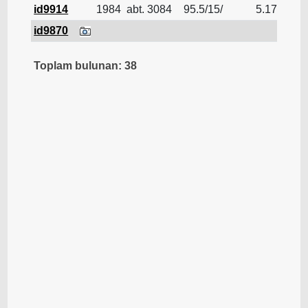
id9914
1984
abt. 3084
95.5/15/
5.176
LNG
id9870
LNG
Toplam bulunan: 38