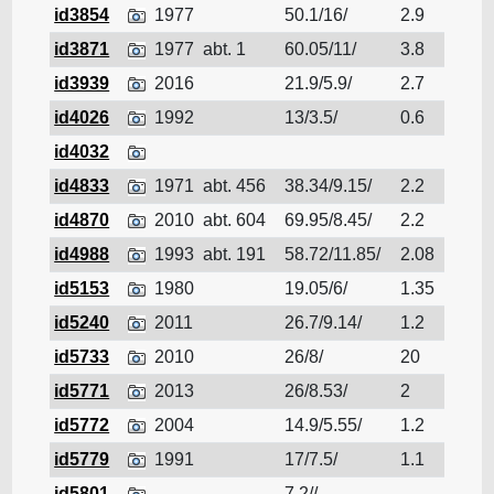
id3854
1977
50.1/16/
2.9
tara
id3871
1977
abt. 1
60.05/11/
3.8
tara
id3939
2016
21.9/5.9/
2.7
tara
id4026
1992
13/3.5/
0.6
tara
id4032
tara
id4833
1971
abt. 456
38.34/9.15/
2.2
tara
id4870
2010
abt. 604
69.95/8.45/
2.2
tara
id4988
1993
abt. 191
58.72/11.85/
2.08
tara
id5153
1980
19.05/6/
1.35
tara
id5240
2011
26.7/9.14/
1.2
tara
id5733
2010
26/8/
20
tara
id5771
2013
26/8.53/
2
tara
id5772
2004
14.9/5.55/
1.2
tara
id5779
1991
17/7.5/
1.1
tara
id5801
7.2//
tara