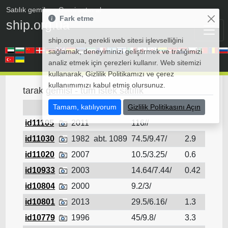
Satılık gemiler
• Gemi satın al
Fark etme
ship.org.ua
ship.org.ua, gerekli web sitesi işlevselliğini
sağlamak, deneyiminizi geliştirmek ve trafiğimizi
analiz etmek için çerezleri kullanır. Web sitemizi
kullanarak, Gizlilik Politikamızı ve çerez
kullanımımızı kabul etmiş olursunuz.
tarak gemisi - tüm istek satılık
Tamam, katılıyorum
DWT
Gizlilik Politikasını Açın
L/B/D
draft
id11105
2011
116//
tara
id11030
1982
abt. 1089
74.5/9.47/
2.9
tara
id11020
2007
10.5/3.25/
0.6
tara
id10933
2003
14.64/7.44/
0.42
tara
id10804
2000
9.2/3/
tara
id10801
2013
29.5/6.16/
1.3
tara
id10779
1996
45/9.8/
3.3
tara