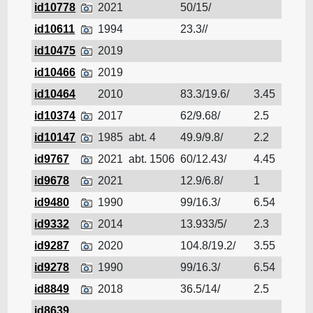
id10778
2021
50/15/
tara
id10611
1994
23.3//
tara
id10475
2019
tara
id10466
2019
tara
id10464
2010
83.3/19.6/
3.45
tara
id10374
2017
62/9.68/
2.5
tara
id10147
1985
abt. 4
49.9/9.8/
2.2
tara
id9767
2021
abt. 1506
60/12.43/
4.45
tara
id9678
2021
12.9/6.8/
1
tara
id9480
1990
99/16.3/
6.54
tara
id9332
2014
13.933/5/
2.3
tara
id9287
2020
104.8/19.2/
3.55
tara
id9278
1990
99/16.3/
6.54
tara
id8849
2018
36.5/14/
2.5
tara
id8639
tara