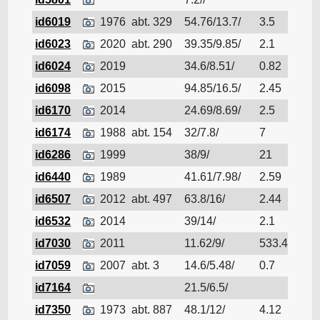
id6019
1976
abt. 329
54.76/13.7/
3.5
tara
id6023
2020
abt. 290
39.35/9.85/
2.1
tara
id6024
2019
34.6/8.51/
0.82
tara
id6098
2015
94.85/16.5/
2.45
tara
id6170
2014
24.69/8.69/
2.5
tara
id6174
1988
abt. 154
32/7.8/
7
tara
id6286
1999
38/9/
21
tara
id6440
1989
41.61/7.98/
2.59
tara
id6507
2012
abt. 497
63.8/16/
2.44
tara
id6532
2014
39/14/
2.1
tara
id7030
2011
11.62/9/
533.4
tara
id7059
2007
abt. 3
14.6/5.48/
0.7
tara
id7164
21.5/6.5/
tara
id7350
1973
abt. 887
48.1/12/
4.12
tara