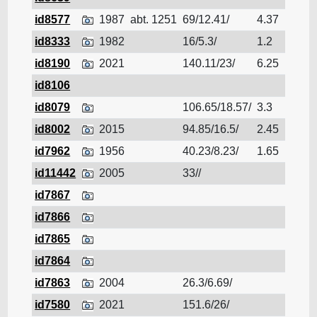
id8577
1987
abt. 1251
69/12.41/
4.37
tara
id8333
1982
16/5.3/
1.2
tara
id8190
2021
140.11/23/
6.25
tara
id8106
tara
id8079
106.65/18.57/
3.3
tara
id8002
2015
94.85/16.5/
2.45
tara
id7962
1956
40.23/8.23/
1.65
tara
id11442
2005
33//
tara
id7867
tara
id7866
tara
id7865
tara
id7864
tara
id7863
2004
26.3/6.69/
tara
id7580
2021
151.6/26/
tara