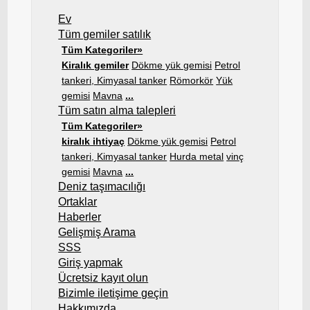
Ev
Tüm gemiler satılık
Tüm Kategoriler»
Kiralık gemiler
Dökme yük gemisi
Petrol
tankeri, Kimyasal tanker
Römorkör
Yük
gemisi
Mavna
...
Tüm satın alma talepleri
Tüm Kategoriler»
kiralık ihtiyaç
Dökme yük gemisi
Petrol
tankeri, Kimyasal tanker
Hurda metal
vinç
gemisi
Mavna
...
Deniz taşımacılığı
Ortaklar
Haberler
Gelişmiş Arama
SSS
Giriş yapmak
Ücretsiz kayıt olun
Bizimle iletişime geçin
Hakkımızda