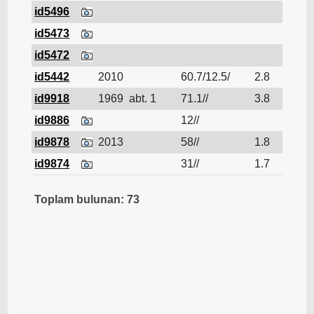
id5496
tara
id5473
tara
id5472
tara
id5442
2010
60.7/12.5/
2.8
tara
id9918
1969
abt. 1
71.1//
3.8
tara
id9886
12//
tara
id9878
2013
58//
1.8
tara
id9874
31//
1.7
tara
Toplam bulunan: 73