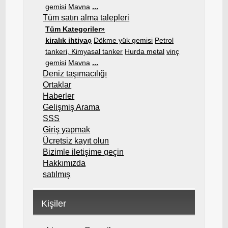
gemisi
Mavna
...
Tüm satın alma talepleri
Tüm Kategoriler»
kiralık ihtiyaç
Dökme yük gemisi
Petrol
tankeri, Kimyasal tanker
Hurda metal
vinç
gemisi
Mavna
...
Deniz taşımacılığı
Ortaklar
Haberler
Gelişmiş Arama
SSS
Giriş yapmak
Ücretsiz kayıt olun
Bizimle iletişime geçin
Hakkımızda
satılmış
Kişiler