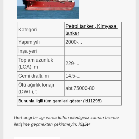
Petrol tankeri, Kimyasal
Kategori
tanker
Yapım yılı
2000-...
İnşa yeri
Toplam uzunluk
229-...
(LOA), m
Gemi draftı, m
14.5-...
Ölü ağırlık tonajı
abt.75000-80
(DWT), t
Bununla ilgili tüm gemileri göster (id11298)
Herhangi bir ilgi varsa lütfen istediğiniz zaman bizimle
iletişime geçmekten çekinmeyin:
Kişiler