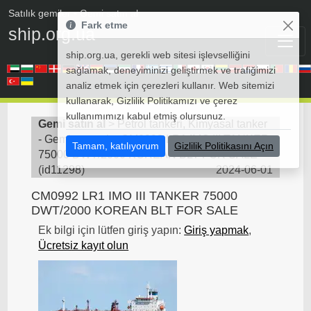
Satılık gemiler
• Gemi satın al
Fark etme
ship.org.ua
ship.org.ua, gerekli web sitesi işlevselliğini
sağlamak, deneyiminizi geliştirmek ve trafiğimizi
analiz etmek için çerezleri kullanır. Web sitemizi
kullanarak, Gizlilik Politikamızı ve çerez
kullanımımızı kabul etmiş olursunuz.
Gemi satın al
>
Petrol tankeri, Kimyasal tanker
- Gemi satın al
>
CM0992 LR1 IMO III TANKER
Tamam, katılıyorum
Gizlilik Politikasını Açın
75000 DWT/2000 KOREAN BLT FOR SALE
(
id11298
)
2024-06-01
CM0992 LR1 IMO III TANKER 75000
DWT/2000 KOREAN BLT FOR SALE
Ek bilgi için lütfen giriş yapın:
Giriş yapmak
,
Ücretsiz kayıt olun