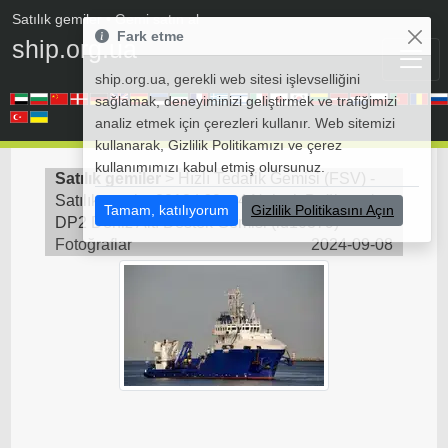
Satılık gemiler
• Gemi satın al
Fark etme
ship.org.ua
ship.org.ua, gerekli web sitesi işlevselliğini
sağlamak, deneyiminizi geliştirmek ve trafiğimizi
analiz etmek için çerezleri kullanır. Web sitemizi
kullanarak, Gizlilik Politikamızı ve çerez
kullanımımızı kabul etmiş olursunuz.
Satılık gemiler
>
Hızlı Tedarik Gemisi (FSV) -
Satılık gemi
>
2012 | 60m 4 Noktalı Bağlama/
Tamam, katılıyorum
Gizlilik Politikasını Açın
DP2 Deniz Altı Destek Gemisi
(
id10379
) >
Fotoğraflar
2024-09-08