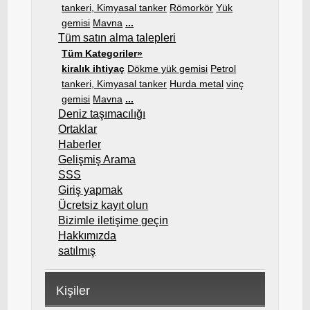
tankeri, Kimyasal tanker
Römorkör
Yük
gemisi
Mavna
...
Tüm satın alma talepleri
Tüm Kategoriler»
kiralık ihtiyaç
Dökme yük gemisi
Petrol
tankeri, Kimyasal tanker
Hurda metal
vinç
gemisi
Mavna
...
Deniz taşımacılığı
Ortaklar
Haberler
Gelişmiş Arama
SSS
Giriş yapmak
Ücretsiz kayıt olun
Bizimle iletişime geçin
Hakkımızda
satılmış
Kişiler