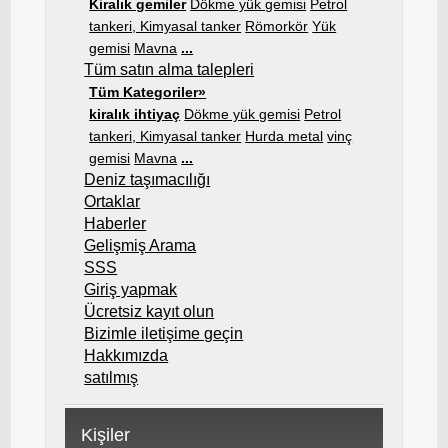
Kiralık gemiler
Dökme yük gemisi
Petrol
tankeri, Kimyasal tanker
Römorkör
Yük
gemisi
Mavna
...
Tüm satın alma talepleri
Tüm Kategoriler»
kiralık ihtiyaç
Dökme yük gemisi
Petrol
tankeri, Kimyasal tanker
Hurda metal
vinç
gemisi
Mavna
...
Deniz taşımacılığı
Ortaklar
Haberler
Gelişmiş Arama
SSS
Giriş yapmak
Ücretsiz kayıt olun
Bizimle iletişime geçin
Hakkımızda
satılmış
Kişiler