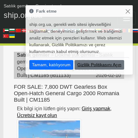
Satılık gemiler
• Gemi satın al
Fark etme
ship.org.ua
ship.org.ua, gerekli web sitesi işlevselliğini
sağlamak, deneyiminizi geliştirmek ve trafiğimizi
analiz etmek için çerezleri kullanır. Web sitemizi
kullanarak, Gizlilik Politikamızı ve çerez
kullanımımızı kabul etmiş olursunuz.
Satılık gemiler
>
Dökme yük gemisi - Satılık
gemi
>
FOR SALE: 7,800 DWT Gearless Box
Tamam, katılıyorum
Gizlilik Politikasını Açın
Open-Hatch General Cargo 2000 Romania
Built | CM1185
(
id11133
)
2026-02-10
FOR SALE: 7,800 DWT Gearless Box
Open-Hatch General Cargo 2000 Romania
Built | CM1185
Ek bilgi için lütfen giriş yapın:
Giriş yapmak
,
Ücretsiz kayıt olun