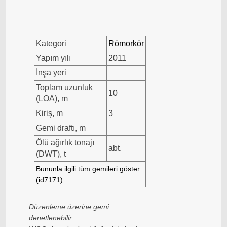
Kategori
Römorkör
Yapım yılı
2011
İnşa yeri
Toplam uzunluk
10
(LOA), m
Kiriş, m
3
Gemi draftı, m
Ölü ağırlık tonajı
abt.
(DWT), t
Bununla ilgili tüm gemileri göster
(id7171)
Düzenleme üzerine gemi
denetlenebilir.