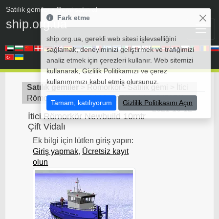
Satılık gemiler
• Gemi satın al
Fark etme
ship.org.ua
ship.org.ua, gerekli web sitesi işlevselliğini
sağlamak, deneyiminizi geliştirmek ve trafiğimizi
analiz etmek için çerezleri kullanır. Web sitemizi
kullanarak, Gizlilik Politikamızı ve çerez
kullanımımızı kabul etmiş olursunuz.
Satılık gemiler
>
Römorkör - Satılık gemi
>
İtici
Römorkör Newbuild 10mtr Çift Vidalı
(
id7171
)
Tamam, katılıyorum
Gizlilik Politikasını Açın
2021-10-12
İtici Römorkör Newbuild 10mtr
Çift Vidalı
Ek bilgi için lütfen giriş yapın:
Giriş yapmak
,
Ücretsiz kayıt
olun