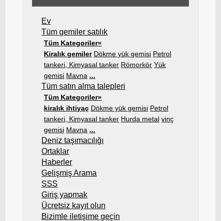
Ev
Tüm gemiler satılık
Tüm Kategoriler»
Kiralık gemiler
Dökme yük gemisi
Petrol
tankeri, Kimyasal tanker
Römorkör
Yük
gemisi
Mavna
...
Tüm satın alma talepleri
Tüm Kategoriler»
kiralık ihtiyaç
Dökme yük gemisi
Petrol
tankeri, Kimyasal tanker
Hurda metal
vinç
gemisi
Mavna
...
Deniz taşımacılığı
Ortaklar
Haberler
Gelişmiş Arama
SSS
Giriş yapmak
Ücretsiz kayıt olun
Bizimle iletişime geçin